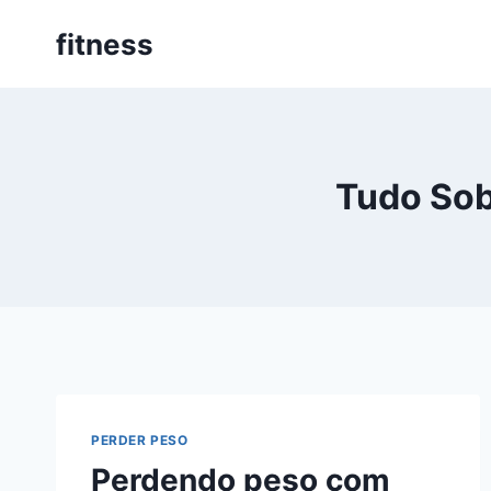
Pular
fitness
para
o
Conteúdo
Tudo Sob
PERDER PESO
Perdendo peso com