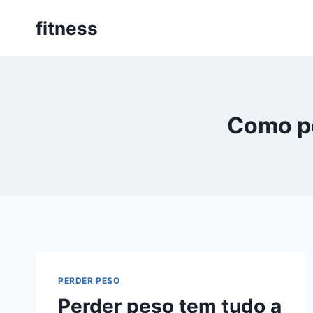
Pular
fitness
para
o
Conteúdo
Como pe
PERDER PESO
Perder peso tem tudo a