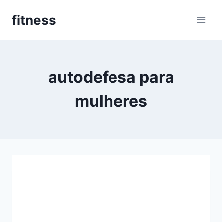
Pular
fitness
para
o
Conteúdo
autodefesa para
mulheres