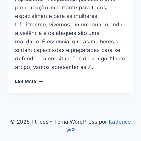
preocupação importante para todos,
especialmente para as mulheres.
Infelizmente, vivemos em um mundo onde
a violência e os ataques são uma
realidade. É essencial que as mulheres se
sintam capacitadas e preparadas para se
defenderem em situações de perigo. Neste
artigo, vamos apresentar as 7…
AS
LER MAIS
7
MELHORES
TÉCNICAS
DE
AUTODEFESA
PARA
© 2026 fitness - Tema WordPress por
Kadence
MULHERES
WP
CONTRA
AGRESSORES