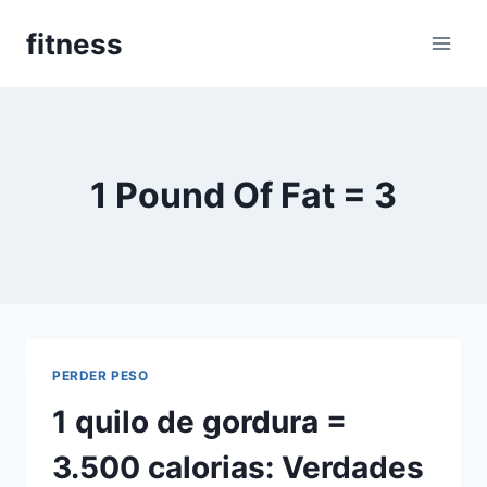
Pular
fitness
para
o
Conteúdo
1 Pound Of Fat = 3
PERDER PESO
1 quilo de gordura =
3.500 calorias: Verdades