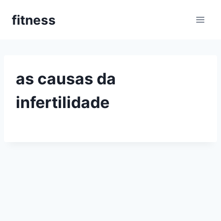
Pular
fitness
para
o
Conteúdo
as causas da
infertilidade