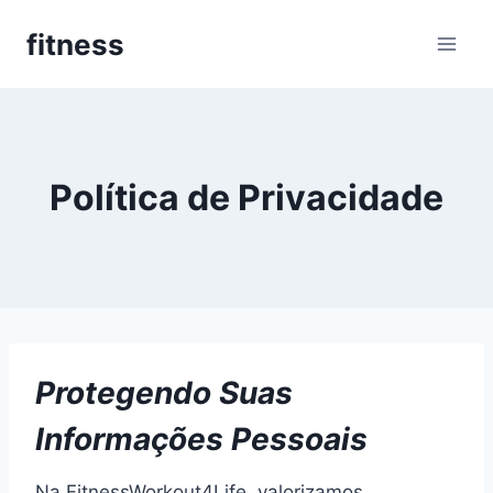
Pular
fitness
para
o
Conteúdo
Política de Privacidade
Protegendo Suas
Informações Pessoais
Na FitnessWorkout4Life, valorizamos